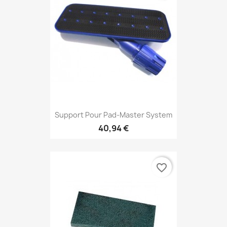
Support Pour Pad-Master System
40,94 €
favorite_border