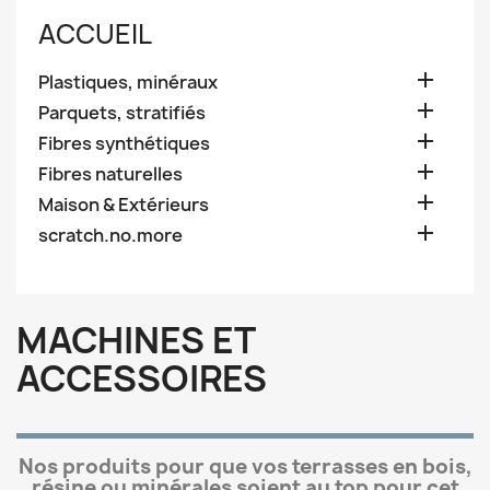
ACCUEIL

Plastiques, minéraux

Parquets, stratifiés

Fibres synthétiques

Fibres naturelles

Maison & Extérieurs

scratch.no.more
MACHINES ET
ACCESSOIRES
Nos produits pour que vos terrasses en bois,
résine ou minérales soient au top pour cet