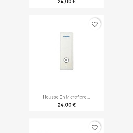
24,00 €
favorite_border
Housse En Microfibre...
24,00 €
favorite_border